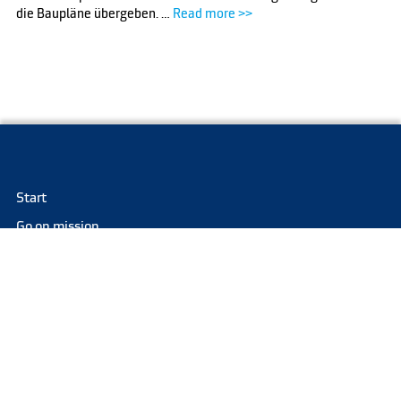
die Baupläne übergeben. …
Read more >>
Start
Go on mission
Find a crafts expert
Legal Notice
About us
News
Impressum
In the media
Data Privacy Policy
Testimonials
Datenschutz
Contact