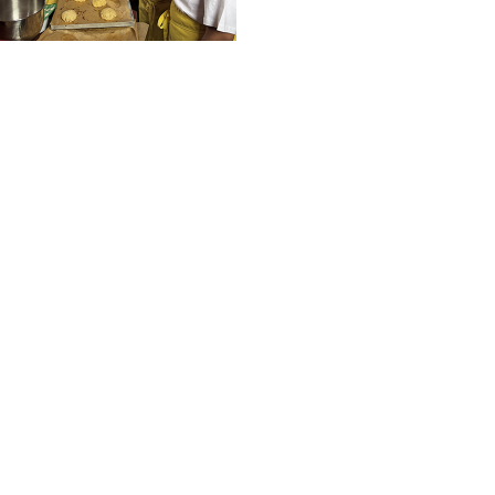
chteiligte Frauen mit
n 2-wöchigen
um junge, ledige Mütter
ng zu bekommen oder sich
d more >>
Start
News