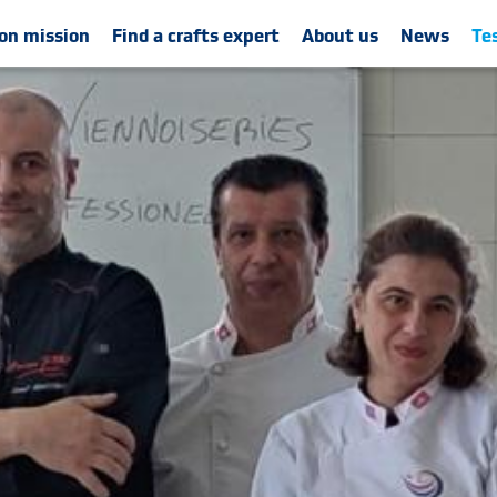
on mission
Find a crafts expert
About us
News
Te