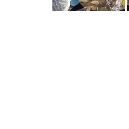
Madagaskar: Backkurs für bena
Sarah Braun
In Antananarivo gab Sarah eine
Anfängerkurs im Backhandwerk, 
zu befähigen, eine Festanstellu
selbstständig zu machen. …
Rea